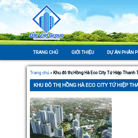
TRANG CHỦ
GIỚI THIỆU
DỰ ÁN PHÂN P
Trang chủ
»
Khu đô thị Hồng Hà Eco City Tứ Hiệp Thanh T
KHU ĐÔ THỊ HỒNG HÀ ECO CITY TỨ HIỆP TH