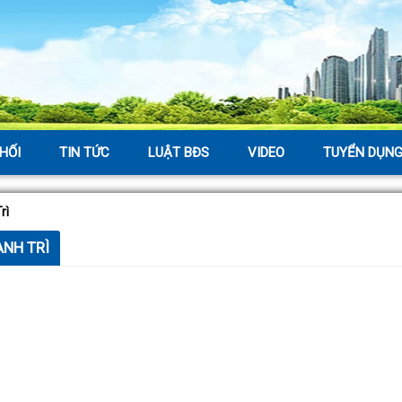
HỐI
TIN TỨC
LUẬT BĐS
VIDEO
TUYỂN DỤN
rì
ANH TRÌ