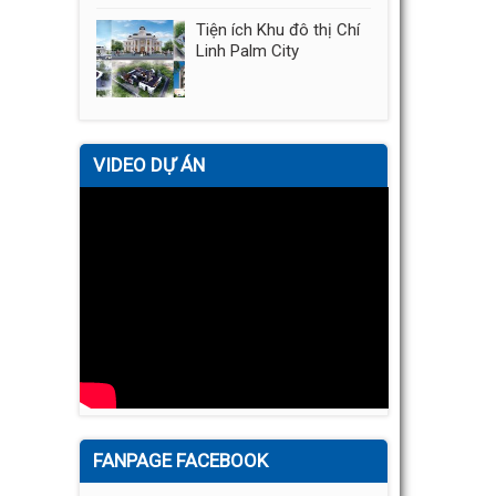
Tiện ích Khu đô thị Chí
Linh Palm City
VIDEO DỰ ÁN
FANPAGE FACEBOOK