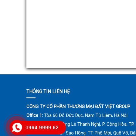
THÔNG TIN LIÊN HỆ
CÔNG TY CỔ PHẦN THƯƠNG MẠI ĐẤT VIỆT GROUP
Office 1:
Tòa 66 Đỗ Đức Dục, Nam Từ Liêm, Hà Nội
Office 2:
Số 24 Đường Lê Thanh Nghị, P. Cộng Hòa, TP. 
0964.9999.62
Office 3:
Khu đô thị Sao Hồng, TT. Phố Mới, Quế Võ, Bắ