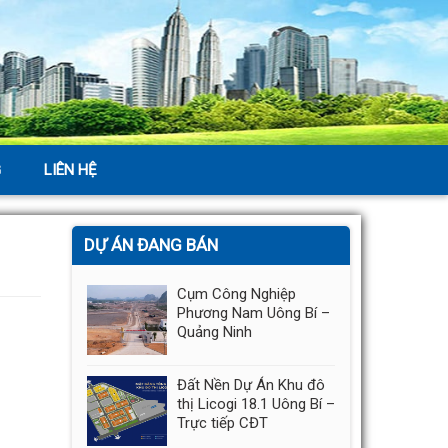
G
LIÊN HỆ
DỰ ÁN ĐANG BÁN
Cụm Công Nghiệp
Phương Nam Uông Bí –
Quảng Ninh
Đất Nền Dự Án Khu đô
thị Licogi 18.1 Uông Bí –
Trực tiếp CĐT