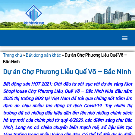
Trang chủ
»
Bất động sản khác
»
Dự án Chợ Phương Liễu Quế Võ –
Bắc Ninh
Dự án Chợ Phương Liễu Quế Võ – Bắc Ninh
Bất động sản HOT 2021: Giới đầu tư sôi sục với dự án vàng Kiot
ShopHouse Chợ Phương Liễu, Quế Võ – Bắc Ninh
Nửa đầu năm
2020 thị trường BĐS tại Việt Nam đã trải qua những nốt trầm ảm
đạm do chịu nhiều tác động từ dịch Covid-19. Tuy nhiên thị
trường đã có những dấu hiệu dần ấm lên nhờ những chính sách
hỗ trợ mới của chính phủ từ quý 4/2020, các điểm sáng như Bắc
Ninh, Long An có nhiều chuyển biến mạnh mẽ, số liệu liên tục
tăng trưởng trong nhiều tháng gần đây. Có thể kể đến dự án điển