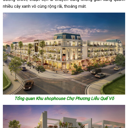
nhiều cây xanh vô cùng rộng rãi, thoáng mát.
Tổng quan Khu shophouse Chợ Phương Liễu Quế Võ