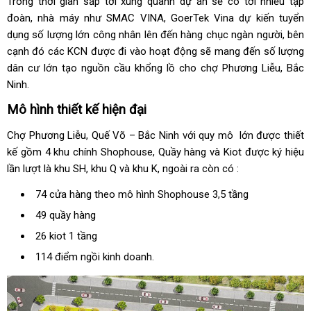
Trong thời gian sắp tới xung quanh dự án sẽ có tới nhiều tập
đoàn, nhà máy như SMAC VINA, GoerTek Vina dự kiến tuyển
dụng số lượng lớn công nhân lên đến hàng chục ngàn người, bên
cạnh đó các KCN được đi vào hoạt động sẽ mang đến số lượng
dân cư lớn tạo nguồn cầu khổng lồ cho chợ Phương Liễu, Bắc
Ninh.
Mô hình thiết kế hiện đại
Chợ Phương Liễu, Quế Võ – Bắc Ninh với quy mô lớn được thiết
kế gồm 4 khu chính Shophouse, Quầy hàng và Kiot được ký hiệu
lần lượt là khu SH, khu Q và khu K, ngoài ra còn có :
74 cửa hàng theo mô hình Shophouse 3,5 tầng
49 quầy hàng
26 kiot 1 tầng
114 điểm ngồi kinh doanh.