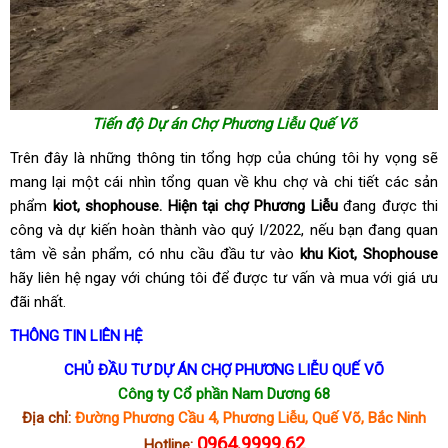
Tiến độ Dự án Chợ Phương Liễu Quế Võ
Trên đây là những thông tin tổng hợp của chúng tôi hy vọng sẽ
mang lại một cái nhìn tổng quan về khu chợ và chi tiết các sản
phẩm
kiot, shophouse. Hiện tại chợ Phương Liễu
đang được thi
công và dự kiến hoàn thành vào quý I/2022, nếu bạn đang quan
tâm về sản phẩm, có nhu cầu đầu tư vào
khu Kiot, Shophouse
hãy liên hệ ngay với chúng tôi để được tư vấn và mua với giá ưu
đãi nhất.
THÔNG TIN LIÊN HỆ
CHỦ ĐẦU TƯ DỰ ÁN CHỢ PHƯƠNG LIỄU QUẾ VÕ
Công ty Cổ phần Nam Dương 68
Địa chỉ:
Đường Phương Cầu 4, Phương Liễu, Quế Võ, Bắc Ninh
0964.9999.62
Hotline: