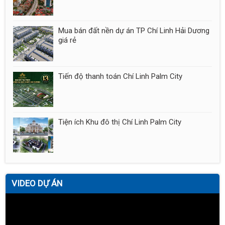
Mua bán đất nền dự án TP Chí Linh Hải Dương
giá rẻ
Tiến độ thanh toán Chí Linh Palm City
Tiện ích Khu đô thị Chí Linh Palm City
VIDEO DỰ ÁN