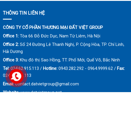
THÔNG TIN LIÊN HỆ
CÔNG TY CỔ PHẦN THƯƠNG MẠI ĐẤT VIỆT GROUP
Office 1:
Tòa 66 Đỗ Đức Dục, Nam Từ Liêm, Hà Nội
Office 2:
Số 24 Đường Lê Thanh Nghị, P. Cộng Hòa, TP. Chí Linh,
Hải Dương
Office 3:
Khu đô thị Sao Hồng, TT. Phố Mới, Quế Võ, Bắc Ninh
Tel:
024.62.915.113 /
Hotline:
0943.282.292 - 0964.9999.62 /
Fax:
024.62.915.113
Email:
contact.datvietgroup@gmail.com
Website:
www.datvietgroup.net
© Đất Việt Group. All Rights Reserved. Thiết kế website bởi
Mathsoft
Việt Nam