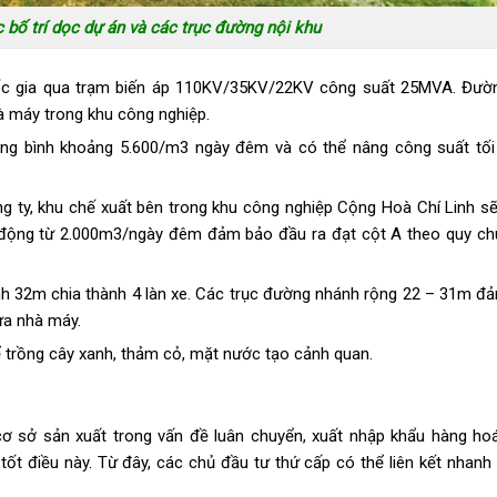
bố trí dọc dự án và các trục đường nội khu
uốc gia qua trạm biến áp 110KV/35KV/22KV công suất 25MVA. Đườ
à máy trong khu công nghiệp.
ng bình khoảng 5.600/m3 ngày đêm và có thể nâng công suất tối
ông ty, khu chế xuất bên trong khu công nghiệp Cộng Hoà Chí Linh s
ạt động từ 2.000m3/ngày đêm đảm bảo đầu ra đạt cột A theo quy ch
ính 32m chia thành 4 làn xe. Các trục đường nhánh rộng 22 – 31m đ
cửa nhà máy.
 trồng cây xanh, thảm cỏ, mặt nước tạo cảnh quan.
 cơ sở sản xuất trong vấn đề luân chuyển, xuất nhập khẩu hàng ho
tốt điều này. Từ đây, các chủ đầu tư thứ cấp có thể liên kết nhanh