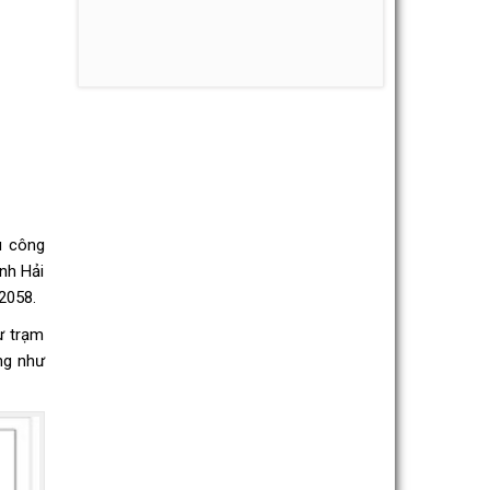
u công
ỉnh Hải
2058.
ư trạm
ng như