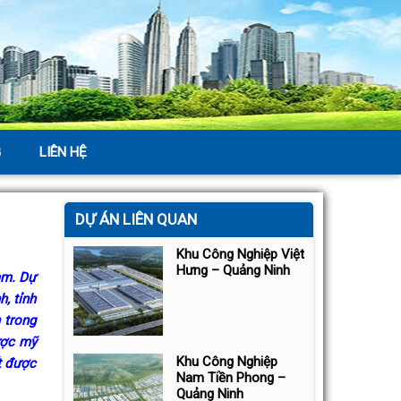
G
LIÊN HỆ
DỰ ÁN LIÊN QUAN
Khu Công Nghiệp Việt
Hưng – Quảng Ninh
am. Dự
, tỉnh
 trong
ược mỹ
Khu Công Nghiệp
t được
Nam Tiền Phong –
Quảng Ninh