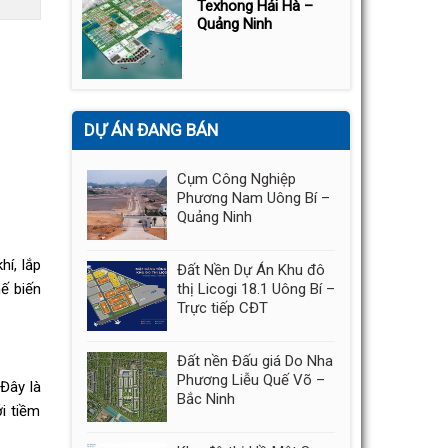
Texhong Hải Hà –
Quảng Ninh
DỰ ÁN ĐANG BÁN
Cụm Công Nghiệp
Phương Nam Uông Bí –
Quảng Ninh
hí, lắp
Đất Nền Dự Án Khu đô
hế biến
thị Licogi 18.1 Uông Bí –
Trực tiếp CĐT
Đất nền Đấu giá Do Nha
Phương Liễu Quế Võ –
Đây là
Bắc Ninh
ới tiềm