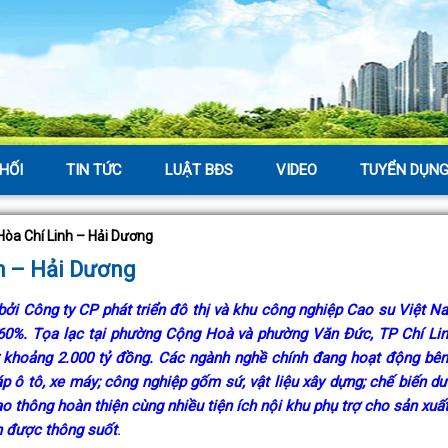
HỐI
TIN TỨC
LUẬT BĐS
VIDEO
TUYỂN DỤN
Hòa Chí Linh – Hải Dương
h – Hải Dương
ởi Công ty CP phát triển đô thị và khu công nghiệp Cao su Việt N
0%. Tọa lạc tại phường Cộng Hoà và phường Văn Đức, TP Chí Linh
 khoảng 2.000 tỷ đồng. Các ngành nghề chính đang hoạt động bên
ráp ô tô, xe máy; công nghiệp gốm sứ, vật liệu xây dựng; chế biến d
o thông hoàn thiện cùng nhiều tiện ích nội khu phụ trợ cho sản xuấ
n được thông suốt
.