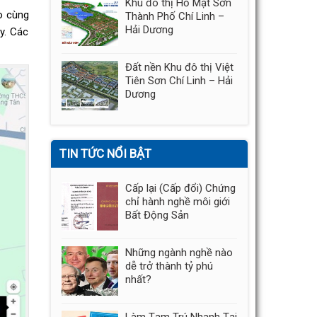
Khu đô thị Hồ Mật Sơn
o cùng
Thành Phố Chí Linh –
Hải Dương
y. Các
Đất nền Khu đô thị Việt
Tiên Sơn Chí Linh – Hải
Dương
TIN TỨC NỔI BẬT
Cấp lại (Cấp đổi) Chứng
chỉ hành nghề môi giới
Bất Động Sản
Những ngành nghề nào
dễ trở thành tỷ phú
nhất?