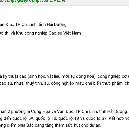
u công nghiệp Cộng Hoà Chí Linh
h
n Đức, TP Chí Linh, tỉnh Hải Dương
Đô thị và Khu công nghiệp Cao su Việt Nam
ỹ thuật cao (sinh học, vật liệu mới, tự động hoá), công nghiệp cơ k
t cao su, nhựa, thuỷ tinh, sứ, công nghiệp may, chế biến thực phẩm, c
hận 2 phường là Cộng Hoà và Văn Đức, TP Chí Linh, tỉnh Hải Dương. 
ng đến quốc lộ 5A, quốc lộ 10, quốc lộ 18 và quốc lộ 37. Kết hợp v
rọng điểm phía Bắc càng tăng thêm sức hút cho dự án.