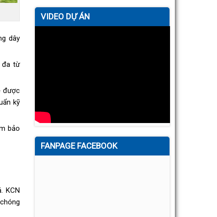
VIDEO DỰ ÁN
ng dây
 đa từ
ẽ được
uẩn kỹ
ảm bảo
FANPAGE FACEBOOK
á. KCN
 chóng