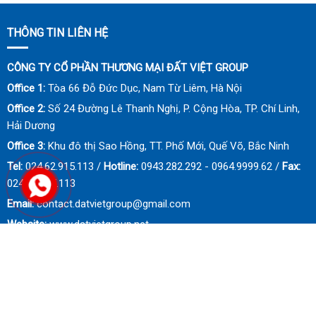
THÔNG TIN LIÊN HỆ
CÔNG TY CỔ PHẦN THƯƠNG MẠI ĐẤT VIỆT GROUP
Office 1:
Tòa 66 Đỗ Đức Dục, Nam Từ Liêm, Hà Nội
Office 2:
Số 24 Đường Lê Thanh Nghị, P. Cộng Hòa, TP. Chí Linh,
Hải Dương
Office 3:
Khu đô thị Sao Hồng, TT. Phố Mới, Quế Võ, Bắc Ninh
Tel:
024.62.915.113 /
Hotline:
0943.282.292 - 0964.9999.62 /
Fax:
024.62.915.113
Email:
contact.datvietgroup@gmail.com
Website:
www.datvietgroup.net
© Đất Việt Group. All Rights Reserved. Thiết kế website bởi
Mathsoft
Việt Nam