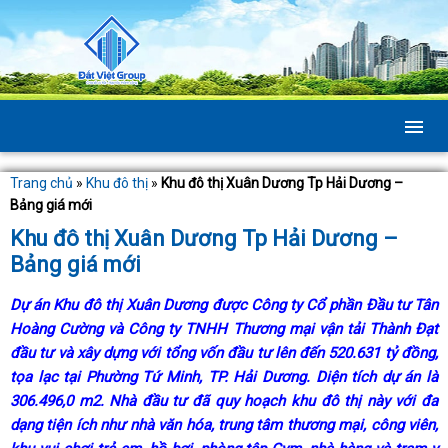
Trang chủ
»
Khu đô thị
»
Khu đô thị Xuân Dương Tp Hải Dương –
Bảng giá mới
Khu đô thị Xuân Dương Tp Hải Dương –
Bảng giá mới
Dự án
Khu đô thị Xuân Dương
được Công ty Cổ phần Đầu tư Tân
Hoàng Cường và Công ty TNHH Thương mại vận tải Thành Đạt
đầu tư và xây dựng với tổng vốn đầu tư lên đến 520.631 tỷ đồng,
tọa lạc tại Phường Tứ Minh, TP. Hải Dương. Diện tích dự án là
306.496,0 m2. Nhà đầu tư đã quy hoạch khu đô thị này với đa
dạng tiện ích như nhà văn hóa, trung tâm thương mại, công viên,