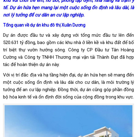
khu vui chơi trẻ em, hồ bơi, phòng tập Gym, nhà hàng và trạm y
tế. Dự án hứa hẹn mang lại một cuộc sống ổn định và lâu dài, là
nơi lý tưởng để cư dân an cư lập nghiệp.
Tổng quan về dự án khu đô thị Xuân Dương
Dự án được đầu tư và xây dựng với tổng mức đầu tư lên đến
520.631 tỷ đồng, bao gồm các khu nhà ở liền kề và khu đất để bố
trí biệt thự vườn hướng sông. Công ty CP Đầu tư Tân Hoàng
Cường và Công ty TNHH Thương mại vận tải Thành Đạt đã hợp
tác để hoàn thiện dự án này.
Với vị trí đắc địa và hạ tầng hiện đại, dự án hứa hẹn sẽ mang đến
một cuộc sống ổn định và lâu dài cho cư dân, là môi trường lý
tưởng để an cư lập nghiệp. Đồng thời, dự án cũng góp phần đồng
bộ hóa kinh tế và ổn định đời sống của cộng đồng trong khu vực.