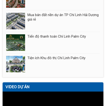
Mua bán đất nền dự án TP Chí Linh Hải Dương
giá rẻ
Tiến độ thanh toán Chí Linh Palm City
Tiện ích Khu đô thị Chí Linh Palm City
VIDEO DỰ ÁN