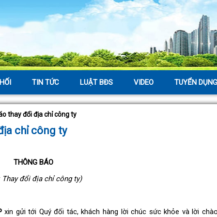
HỐI
TIN TỨC
LUẬT BĐS
VIDEO
TUYỂN DỤN
o thay đổi địa chỉ công ty
ịa chỉ công ty
THÔNG BÁO
: Thay đổi địa chỉ công ty)
P
xin gửi tới Quý đối tác, khách hàng lời chúc sức khỏe và lời chào