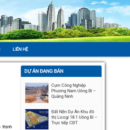
G
LIÊN HỆ
DỰ ÁN ĐANG BÁN
Cụm Công Nghiệp
Phương Nam Uông Bí –
Quảng Ninh
Đất Nền Dự Án Khu đô
thị Licogi 18.1 Uông Bí –
Trực tiếp CĐT
 thịnh