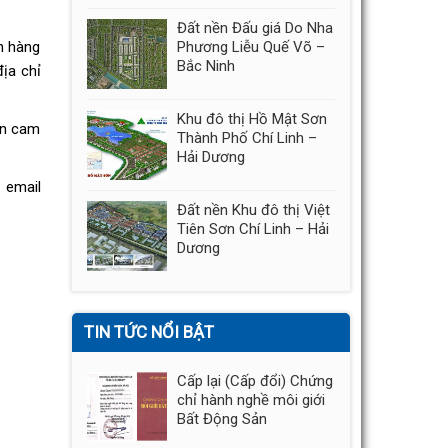
Đất nền Đấu giá Do Nha
Phương Liễu Quế Võ –
ch hàng
Bắc Ninh
ịa chỉ
Khu đô thị Hồ Mật Sơn
xin cam
Thành Phố Chí Linh –
Hải Dương
email
Đất nền Khu đô thị Việt
Tiên Sơn Chí Linh – Hải
Dương
TIN TỨC NỔI BẬT
Cấp lại (Cấp đổi) Chứng
chỉ hành nghề môi giới
Bất Động Sản