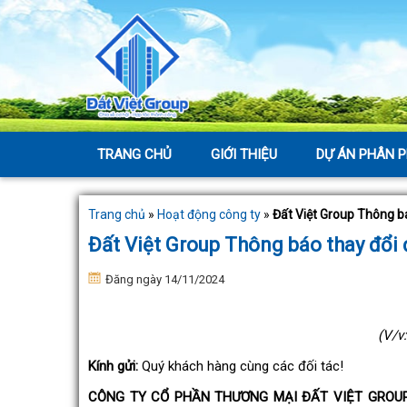
TRANG CHỦ
GIỚI THIỆU
DỰ ÁN PHÂN P
Trang chủ
»
Hoạt động công ty
»
Đất Việt Group Thông bá
Đất Việt Group Thông báo thay đổi đ
Đăng ngày 14/11/2024
(V/v
Kính gửi:
Quý khách hàng cùng các đối tác!
CÔNG TY CỔ PHẦN THƯƠNG MẠI ĐẤT VIỆT GROU