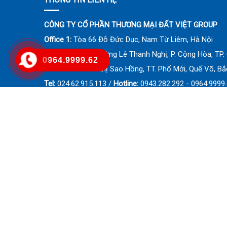
CÔNG TY CỔ PHẦN THƯƠNG MẠI ĐẤT VIỆT GROUP
Office 1:
Tòa 66 Đỗ Đức Dục, Nam Từ Liêm, Hà Nội
Office 2:
Số 24 Đường Lê Thanh Nghị, P. Cộng Hòa, TP. 
0964.9999.62
Office 3:
Khu đô thị Sao Hồng, TT. Phố Mới, Quế Võ, Bắ
Tel:
024.62.915.113 /
Hotline:
0943.282.292 - 0964.9999
Email:
contact.datvietgroup@gmail.com
Website:
www.datvietgroup.net
© 