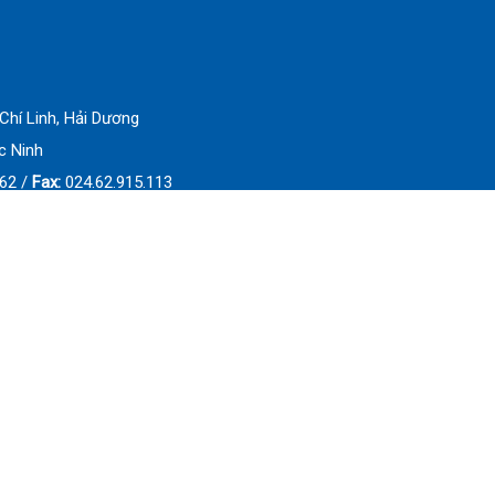
Chí Linh, Hải Dương
c Ninh
.62 /
Fax:
024.62.915.113
Đất Việt Group. All Rights Reserved. Thiết kế website bởi
Mathsoft Việt 