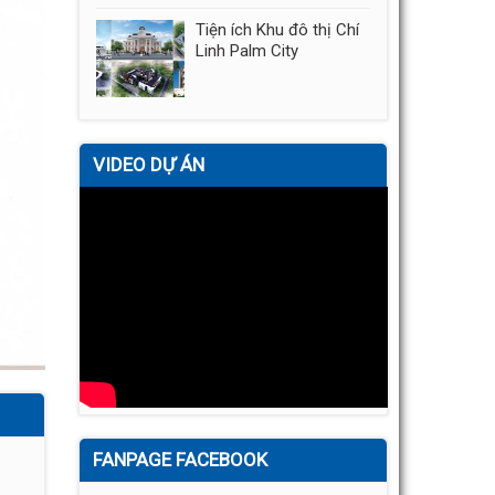
Tiện ích Khu đô thị Chí
Linh Palm City
VIDEO DỰ ÁN
FANPAGE FACEBOOK