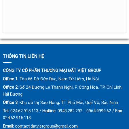
THÔNG TIN LIÊN HỆ
CÔNG TY CỔ PHẦN THƯƠNG MẠI ĐẤT VIỆT GROUP
Office 1:
Tòa 66 Đỗ Đức Dục, Nam Từ Liêm, Hà Nội
Office 2:
Số 24 Đường Lê Thanh Nghị, P. Cộng Hòa, TP. Chí Linh,
Hải Dương
Office 3:
Khu đô thị Sao Hồng, TT. Phố Mới, Quế Võ, Bắc Ninh
Tel:
024.62.915.113 /
Hotline:
0943.282.292 - 0964.9999.62 /
Fax:
024.62.915.113
Email:
contact.datvietgroup@gmail.com