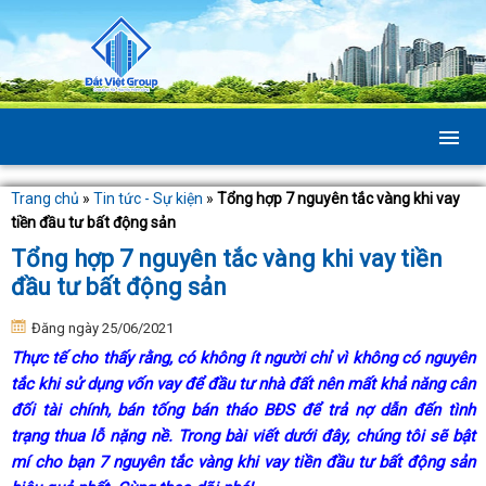
Trang chủ
»
Tin tức - Sự kiện
»
Tổng hợp 7 nguyên tắc vàng khi vay
tiền đầu tư bất động sản
Tổng hợp 7 nguyên tắc vàng khi vay tiền
đầu tư bất động sản
Đăng ngày 25/06/2021
Thực tế cho thấy rằng, có không ít người chỉ vì không có nguyên
tắc khi sử dụng vốn vay để đầu tư nhà đất nên mất khả năng cân
đối tài chính, bán tống bán tháo BĐS để trả nợ dẫn đến tình
trạng thua lỗ nặng nề. Trong bài viết dưới đây, chúng tôi sẽ bật
mí cho bạn 7 nguyên tắc vàng khi vay tiền đầu tư bất động sản