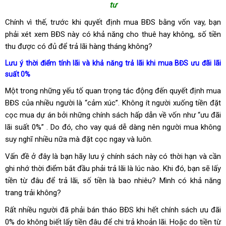
tư
Chính vì thế, trước khi quyết định mua BĐS bằng vốn vay, bạn
phải xét xem BĐS này có khả năng cho thuê hay không, số tiền
thu được có đủ để trả lãi hàng tháng không?
Lưu ý thời điểm tính lãi và khả năng trả lãi khi mua BĐS ưu đãi lãi
suất 0%
Một trong những yếu tố quan trọng tác động đến quyết định mua
BĐS của nhiều người là “cảm xúc”. Không ít người xuống tiền đặt
cọc mua dự án bởi những chính sách hấp dẫn về vốn như “ưu đãi
lãi suất 0%” . Do đó, cho vay quá dễ dàng nên người mua không
suy nghĩ nhiều nữa mà đặt cọc ngay và luôn.
Vấn đề ở đây là bạn hãy lưu ý chính sách này có thời hạn và cần
ghi nhớ thời điểm bắt đầu phải trả lãi là lúc nào. Khi đó, bạn sẽ lấy
tiền từ đâu để trả lãi, số tiền là bao nhiêu? Mình có khả năng
trang trải không?
Rất nhiều người đã phải bán tháo BĐS khi hết chính sách ưu đãi
0% do không biết lấy tiền đâu để chi trả khoản lãi. Hoặc do tiền từ