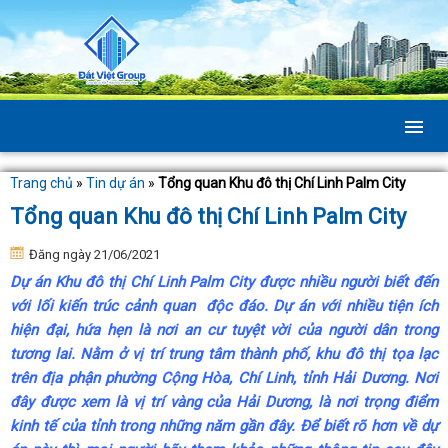
Trang chủ
»
Tin dự án
»
Tổng quan Khu đô thị Chí Linh Palm City
Tổng quan Khu đô thị Chí Linh Palm City
Đăng ngày 21/06/2021
Dự án Khu đô thị Chí Linh Palm City được nhiều người biết đến
với lối kiến trúc cảnh quan độc đáo. Dự án với nhiều tiện ích
hiện đại, hứa hẹn là nơi an cư tuyệt vời của người dân trong
tương lai. Nằm ở vị trí trung tâm thành phố, khu đô thị tọa lạc
trên địa phận phường Cộng Hòa, Chí Linh, tỉnh Hải Dương. Nơi
đây được xem là vị trí vàng của Hải Dương, là nơi trọng điểm
kinh tế của tỉnh trong những năm gần đây. Để biết rõ hơn về dự