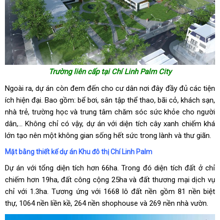
Trường liên cấp tại Chí Linh Palm City
Ngoài ra, dự án còn đem đến cho cư dân nơi đây đầy đủ các tiện
ích hiện đại. Bao gồm: bể bơi, sân tập thể thao, bãi cỏ, khách sạn,
nhà trẻ, trường học và trung tâm chăm sóc sức khỏe cho người
dân,… Không chỉ có vậy, dự án với diện tích cây xanh chiếm khá
lớn tạo nên một không gian sống hết sức trong lành và thư giãn.
Mặt bằng thiết kế dự án Khu đô thị Chí Linh Palm
Dự án với tổng diện tích hơn 66ha. Trong đó diện tích đất ở chỉ
chiếm hơn 19ha, đất công cộng 25ha và đất thương mại dịch vụ
chỉ với 1.3ha. Tương ứng với 1668 lô đất nền gồm 81 nền biệt
thự, 1064 nền liền kề, 264 nền shophouse và 269 nền nhà vườn.