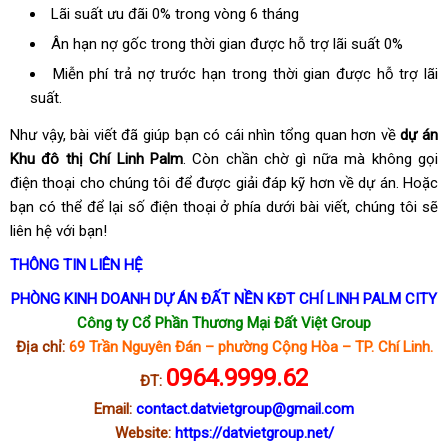
Lãi suất ưu đãi 0% trong vòng 6 tháng
Ân hạn nợ gốc trong thời gian được hỗ trợ lãi suất 0%
Miễn phí trả nợ trước hạn trong thời gian được hỗ trợ lãi
suất.
Như vậy, bài viết đã giúp bạn có cái nhìn tổng quan hơn về
dự án
Khu đô thị Chí Linh Palm
. Còn chần chờ gì nữa mà không gọi
điện thoại cho chúng tôi để được giải đáp kỹ hơn về dự án. Hoặc
bạn có thể để lại số điện thoại ở phía dưới bài viết, chúng tôi sẽ
liên hệ với bạn!
THÔNG TIN LIÊN HỆ
PHÒNG KINH DOANH DỰ ÁN ĐẤT NỀN KĐT CHÍ LINH PALM CITY
Công ty Cổ Phần Thương Mại Đất Việt Group
Địa chỉ:
69 Trần Nguyên Đán – phường Cộng Hòa – TP. Chí Linh.
0964.9999.62
ĐT:
Email:
contact.datvietgroup@gmail.com
Website:
https://datvietgroup.net/