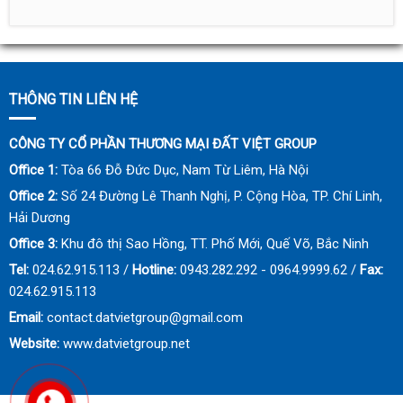
THÔNG TIN LIÊN HỆ
CÔNG TY CỔ PHẦN THƯƠNG MẠI ĐẤT VIỆT GROUP
Office 1:
Tòa 66 Đỗ Đức Dục, Nam Từ Liêm, Hà Nội
Office 2:
Số 24 Đường Lê Thanh Nghị, P. Cộng Hòa, TP. Chí Linh,
Hải Dương
Office 3:
Khu đô thị Sao Hồng, TT. Phố Mới, Quế Võ, Bắc Ninh
Tel:
024.62.915.113 /
Hotline:
0943.282.292 - 0964.9999.62 /
Fax:
024.62.915.113
Email:
contact.datvietgroup@gmail.com
Website:
www.datvietgroup.net